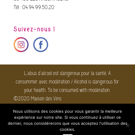
Tél : 04.94.99.50.20
Suivez-nous !
L'abus d'alcool est dangereux pour la santé. A
consommer avec modération / Alcohol is dangerous for
your health. To be consumed with moderation.
©2020 Maison des Vins
Côtes de Provence. Tous
Nous utilisons des cookies pour vous garantir la meilleure
droits réservés.
Mentions
expérience sur notre site. Si vous continuez à utiliser ce
légales
dernier, nous considérerons que vous acceptez l'utilisation des
cookies.
Webmaster : taikA |
Agence Web et Communication