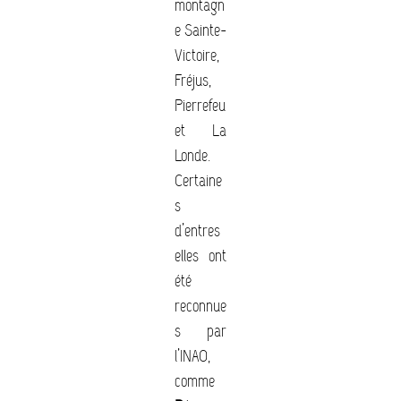
montagn
e Sainte-
Victoire,
Fréjus,
Pierrefeu
et La
Londe.
Certaine
s
d’entres
elles ont
été
reconnue
s par
l’INAO,
comme