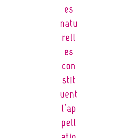
es
natu
rell
es
con
stit
uent
l’ap
pell
atio