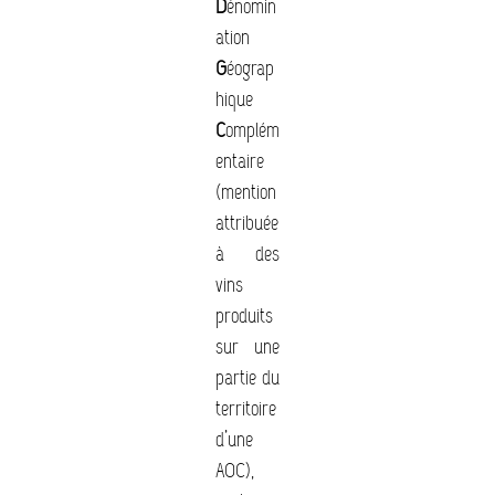
D
énomin
ation
G
éograp
hique
C
omplém
entaire
(mention
attribuée
à des
vins
produits
sur une
partie du
territoire
d’une
AOC),