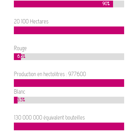
90%
90%
20 100 Hectares
Rouge
6.5%
6.5%
Production en hectolitres : 977600
Blanc
3.5%
3.5%
130 000 000 équivalent bouteilles
1
1