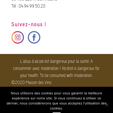
Tél : 04.94.99.50.20
Suivez-nous !
L'abus d'alcool est dangereux pour la santé. A
consommer avec modération / Alcohol is dangerous for
your health. To be consumed with moderation.
©2020 Maison des Vins
Côtes de Provence. Tous
Nous utilisons des cookies pour vous garantir la meilleure
droits réservés.
Mentions
expérience sur notre site. Si vous continuez à utiliser ce
légales
dernier, nous considérerons que vous acceptez l'utilisation des
cookies.
Webmaster : taikA |
Agence Web et Communication