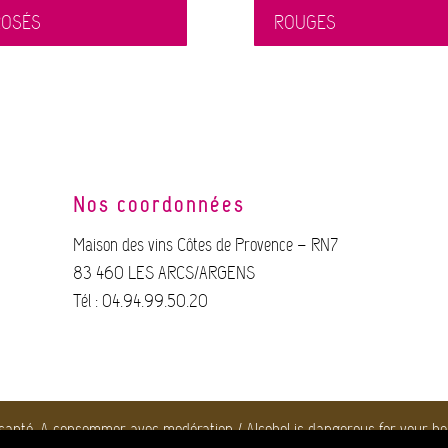
ROSÉS
ROUGES
Nos coordonnées
Maison des vins Côtes de Provence – RN7
83 460 LES ARCS/ARGENS
Tél : 04.94.99.50.20
 santé. A consommer avec modération / Alcohol is dangerous for your h