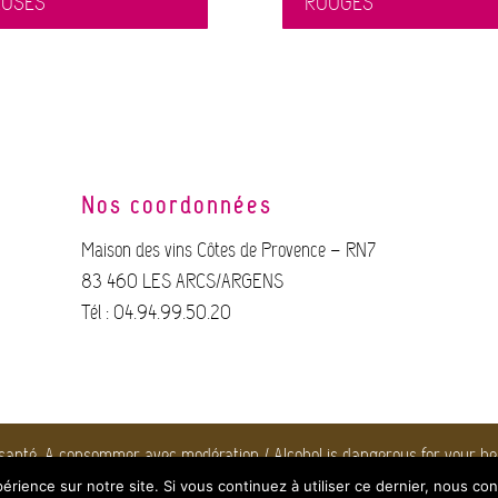
ROSÉS
ROUGES
Nos coordonnées
Maison des vins Côtes de Provence – RN7
83 460 LES ARCS/ARGENS
Tél : 04.94.99.50.20
 santé. A consommer avec modération / Alcohol is dangerous for your h
droits réservés.
Mentions légales
Webmaste
érience sur notre site. Si vous continuez à utiliser ce dernier, nous co