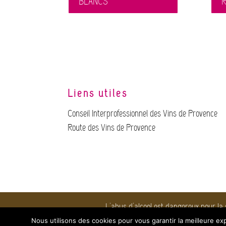
BLANCS
Liens utiles
Conseil Interprofessionnel des Vins de Provence
Route des Vins de Provence
L'abus d'alcool est dangereux pour la
©2020 Maison des Vins Côtes de Provence. Tous 
Nous utilisons des cookies pour vous garantir la meilleure exp