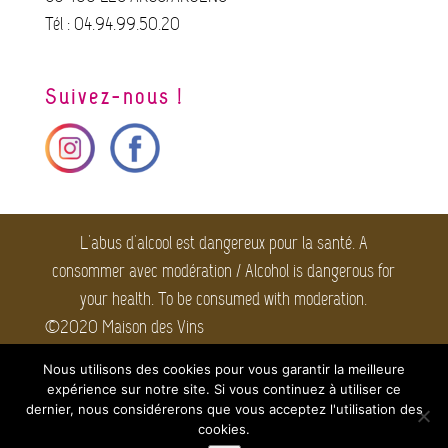
Tél : 04.94.99.50.20
Suivez-nous !
L'abus d'alcool est dangereux pour la santé. A
consommer avec modération / Alcohol is dangerous for
your health. To be consumed with moderation.
©2020 Maison des Vins
Côtes de Provence. Tous
Nous utilisons des cookies pour vous garantir la meilleure
droits réservés.
Mentions
expérience sur notre site. Si vous continuez à utiliser ce
légales
dernier, nous considérerons que vous acceptez l'utilisation des
cookies.
Webmaster : taikA |
Agence Web et Communication