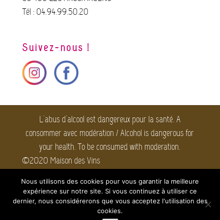
Tél : 04.94.99.50.20
Suivez-nous !
L'abus d'alcool est dangereux pour la santé. A
consommer avec modération / Alcohol is dangerous for
your health. To be consumed with moderation.
©2020 Maison des Vins
Côtes de Provence. Tous
Nous utilisons des cookies pour vous garantir la meilleure
droits réservés.
Mentions
expérience sur notre site. Si vous continuez à utiliser ce
légales
dernier, nous considérerons que vous acceptez l'utilisation des
cookies.
Webmaster : taikA |
Agence Web et Communication