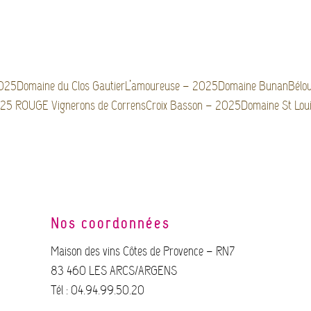
025Domaine du Clos GautierL’amoureuse – 2025Domaine BunanBélo
025 ROUGE Vignerons de CorrensCroix Basson – 2025Domaine St Lou
Nos coordonnées
Maison des vins Côtes de Provence – RN7
83 460 LES ARCS/ARGENS
Tél : 04.94.99.50.20