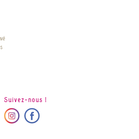
uvé
is
Suivez-nous !