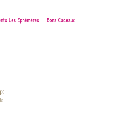
nts Les Ephémères
Bons Cadeaux
6
rpe
de